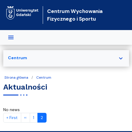
Przejdź do treści
Centrum Wychowania
Fizycznego i Sportu
expand_more
Centrum
Strona główna
Centrum
Aktualności
No news
Stronicowanie
Pierwsza strona
Poprzednia strona
« First
‹‹
1
2