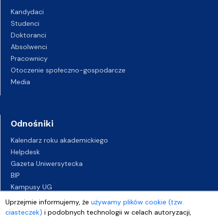
Kandydaci
Studenci
Doktoranci
Absolwenci
Pracownicy
Otoczenie społeczno-gospodarcze
Media
Odnośniki
Kalendarz roku akademickiego
Helpdesk
Gazeta Uniwersytecka
BIP
Kampusy UG
Biuro Karier UG
Uprzejmie informujemy, że
używamy plików cookie (tzw.
Oferty pracy
ciasteczek)
i podobnych technologii w celach autoryzacji,