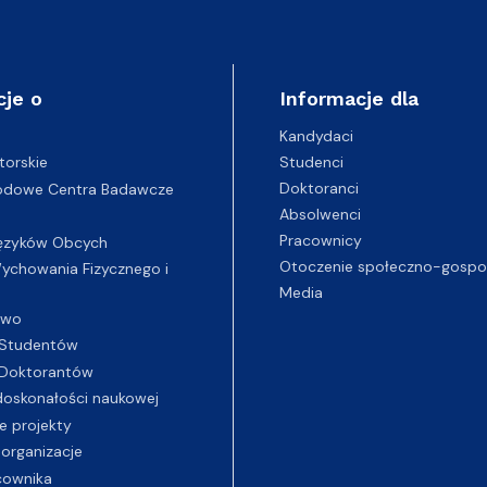
cje o
Informacje dla
Kandydaci
Studenci
torskie
Doktoranci
odowe Centra Badawcze
Absolwenci
Pracownicy
ęzyków Obcych
Otoczenie społeczno-gospo
chowania Fizycznego i
Media
two
Studentów
Doktorantów
oskonałości naukowej
e projekty
 organizacje
cownika