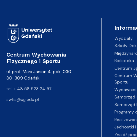
Centrum na mapie
Zapisy na zajęcia
Informa
Wydziały
Szkoły Dok
Międzynar
Centrum Wychowania
Fizycznego i Sportu
Biblioteka
Centrum J
ul. prof. Marii Janion 4, pok. 030
Centrum Wy
80-309 Gdańsk
Sportu
tel.
+ 48 58 523 24 57
Wydawnic
Samorząd 
swfis@ug.edu.pl
Samorząd 
Programy d
Realizowan
Jednostki i
Znajdź pra