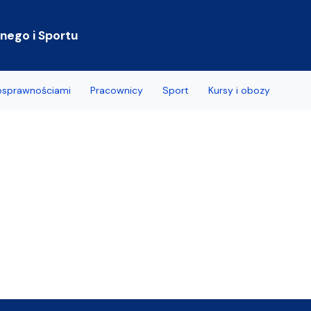
Przejdź do treści
ego i Sportu
nosprawnościami
Pracownicy
Sport
Kursy i obozy
wane pytania
ramowe
łcenia
 Centrum Wsparcia
znego