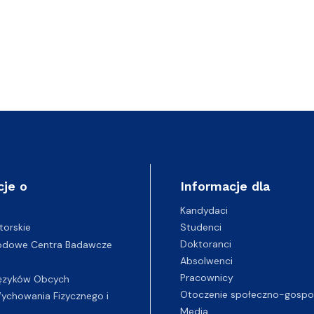
cje o
Informacje dla
Kandydaci
Studenci
torskie
Doktoranci
odowe Centra Badawcze
Absolwenci
Pracownicy
ęzyków Obcych
Otoczenie społeczno-gospo
chowania Fizycznego i
Media