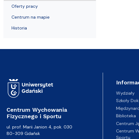
Centrum na mapie
Zapisy na zajęcia
Oferty pracy
Centrum na mapie
Historia
Informa
Wydziały
Szkoły Dok
Międzynar
Centrum Wychowania
Fizycznego i Sportu
Biblioteka
Centrum J
ul. prof. Marii Janion 4, pok. 030
Centrum Wy
80-309 Gdańsk
Sportu