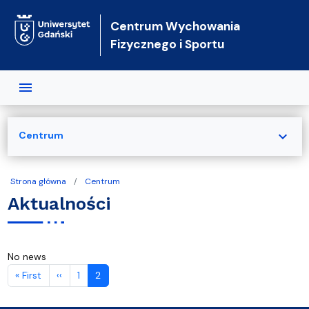
Przejdź do treści
Centrum Wychowania
Fizycznego i Sportu
expand_more
Centrum
Strona główna
Centrum
Aktualności
No news
Stronicowanie
Pierwsza strona
Poprzednia strona
« First
‹‹
1
2