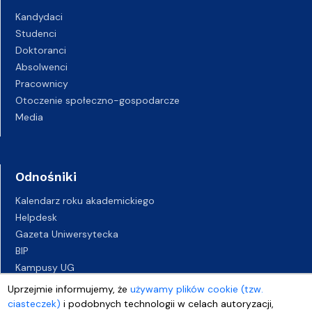
Kandydaci
Studenci
Doktoranci
Absolwenci
Pracownicy
Otoczenie społeczno-gospodarcze
Media
Odnośniki
Kalendarz roku akademickiego
Helpdesk
Gazeta Uniwersytecka
BIP
Kampusy UG
Biuro Karier UG
Uprzejmie informujemy, że
używamy plików cookie (tzw.
Oferty pracy
ciasteczek)
i podobnych technologii w celach autoryzacji,