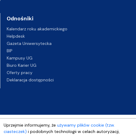
Odnośniki
Kalendarz roku akademickiego
Helpdesk
Gazeta Uniwersytecka
BIP
Kampusy UG
Biuro Karier UG
Oferty pracy
Deklaracja dostępności
Uprzejmie informujemy, że
używamy plików cookie (tzw.
ciasteczek)
i podobnych technologii w celach autoryzacji,