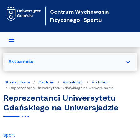
Przejdź do treści
Centrum Wychowania
Fizycznego i Sportu
expand_more
Aktualności
Strona główna
Centrum
Aktualności
Archiwum
Reprezentanci Uniwersytetu Gdańskiego na Uniwersjadzie
Reprezentanci Uniwersytetu
Gdańskiego na Uniwersjadzie
sport