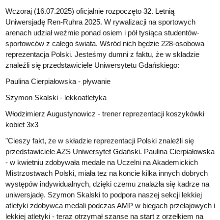
Wczoraj (16.07.2025) oficjalnie rozpoczęto 32. Letnią
Uniwersjadę Ren-Ruhra 2025. W rywalizacji na sportowych
arenach udział weźmie ponad osiem i pół tysiąca studentów-
sportowców z całego świata. Wśród nich będzie 228-osobowa
reprezentacja Polski. Jesteśmy dumni z faktu, że w składzie
znaleźli się przedstawiciele Uniwersytetu Gdańskiego:
Paulina Cierpiałowska - pływanie
Szymon Skalski - lekkoatletyka
Włodzimierz Augustynowicz - trener reprezentacji koszykówki
kobiet 3x3
"Cieszy fakt, że w składzie reprezentacji Polski znaleźli się
przedstawiciele AZS Uniwersytet Gdański. Paulina Cierpiałowska
- w kwietniu zdobywała medale na Uczelni na Akademickich
Mistrzostwach Polski, miała tez na koncie kilka innych dobrych
występów indywidualnych, dzięki czemu znalazła się kadrze na
uniwersjadę. Szymon Skalski to podpora naszej sekcji lekkiej
atletyki zdobywca medali podczas AMP w biegach przełajowych i
lekkiej atletyki - teraz otrzymał szanse na start z orzełkiem na