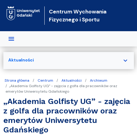
Przejdź do treści
Centrum Wychowania
Fizycznego i Sportu
expand_more
Aktualności
Strona główna
Centrum
Aktualności
Archiwum
„Akademia Golfisty UG” - zajęcia z golfa dla pracowników oraz
emerytów Uniwersytetu Gdańskiego
„Akademia Golfisty UG” - zajęcia
z golfa dla pracowników oraz
emerytów Uniwersytetu
Gdańskiego