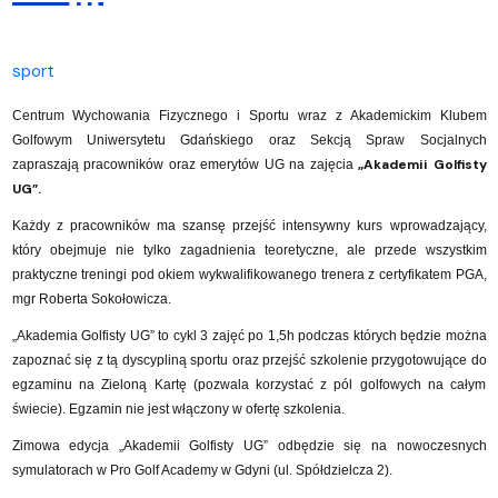
sport
Centrum Wychowania Fizycznego i Sportu wraz z Akademickim Klubem
Golfowym Uniwersytetu Gdańskiego oraz Sekcją Spraw Socjalnych
„Akademii Golfisty
zapraszają pracowników oraz emerytów UG na zajęcia
UG”.
Każdy z pracowników ma szansę przejść intensywny kurs wprowadzający,
który obejmuje nie tylko zagadnienia teoretyczne, ale przede wszystkim
praktyczne treningi pod okiem wykwalifikowanego trenera z certyfikatem PGA,
mgr Roberta Sokołowicza.
„Akademia Golfisty UG” to cykl 3 zajęć po 1,5h podczas których będzie można
zapoznać się z tą dyscypliną sportu oraz przejść szkolenie przygotowujące do
egzaminu na Zieloną Kartę (pozwala korzystać z pól golfowych na całym
świecie). Egzamin nie jest włączony w ofertę szkolenia.
Zimowa edycja „Akademii Golfisty UG” odbędzie się na nowoczesnych
symulatorach w Pro Golf Academy w Gdyni (ul. Spółdzielcza 2).