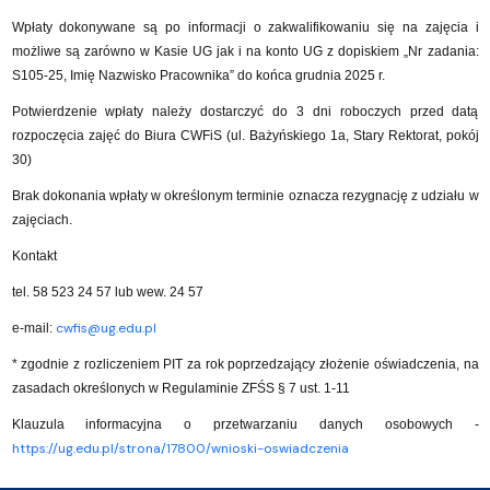
Wpłaty dokonywane są po informacji o zakwalifikowaniu się na zajęcia i
możliwe są zarówno w Kasie UG jak i na konto UG z dopiskiem „Nr zadania:
S105-25, Imię Nazwisko Pracownika” do końca grudnia 2025 r.
Potwierdzenie wpłaty należy dostarczyć do 3 dni roboczych przed datą
rozpoczęcia zajęć do Biura CWFiS (ul. Bażyńskiego 1a, Stary Rektorat, pokój
30)
Brak dokonania wpłaty w określonym terminie oznacza rezygnację z udziału w
zajęciach.
Kontakt
tel. 58 523 24 57 lub wew. 24 57
cwfis@ug.edu.pl
e-mail:
* zgodnie z rozliczeniem PIT za rok poprzedzający złożenie oświadczenia, na
zasadach określonych w Regulaminie ZFŚS § 7 ust. 1-11
Klauzula informacyjna o przetwarzaniu danych osobowych -
https://ug.edu.pl/strona/17800/wnioski-oswiadczenia