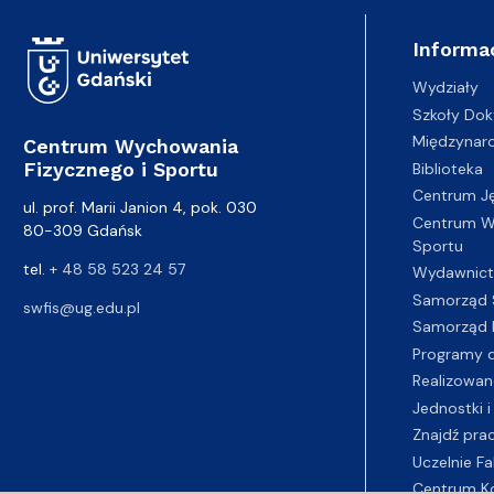
Informa
Wydziały
Szkoły Dok
Międzynar
Centrum Wychowania
Fizycznego i Sportu
Biblioteka
Centrum J
ul. prof. Marii Janion 4, pok. 030
Centrum Wy
80-309 Gdańsk
Sportu
tel.
+ 48 58 523 24 57
Wydawnic
Samorząd 
swfis@ug.edu.pl
Samorząd 
Programy d
Realizowan
Jednostki i
Znajdź pra
Uczelnie Fa
Centrum K