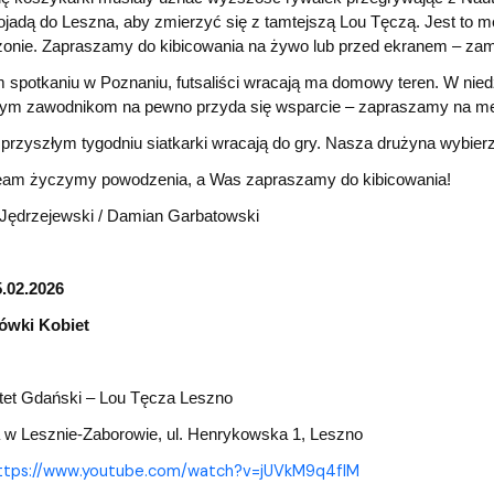
ojadą do Leszna, aby zmierzyć się z tamtejszą Lou Tęczą. Jest to
nie. Zapraszamy do kibicowania na żywo lub przed ekranem – zami
 spotkaniu w Poznaniu, futsaliści wracają ma domowy teren. W nie
m zawodnikom na pewno przyda się wsparcie – zapraszamy na mec
przyszłym tygodniu siatkarki wracają do gry. Nasza drużyna wybier
am życzymy powodzenia, a Was zapraszamy do kibicowania!
 Jędrzejewski / Damian Garbatowski
.02.2026
ówki Kobiet
et Gdański – Lou Tęcza Leszno
 w Lesznie-Zaborowie, ul. Henrykowska 1, Leszno
ttps://www.youtube.com/watch?v=jUVkM9q4flM