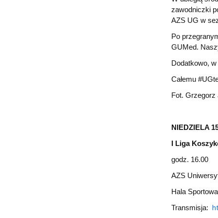
Centrum na mapie
Zapisy na zajęcia
zawodniczki p
AZS UG w sezo
Po przegranym
GUMed. Naszy
Dodatkowo, w 
Całemu #UGte
Fot. Grzegorz
NIEDZIELA 15
I Liga Koszyk
godz. 16.00
AZS Uniwersyt
Hala Sportowa
h
Transmisja: