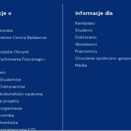
cje o
Informacje dla
Kandydaci
Studenci
torskie
Doktoranci
odowe Centra Badawcze
Absolwenci
Pracownicy
ęzyków Obcych
Otoczenie społeczno-gospo
chowania Fizycznego i
Media
two
Studentów
Doktorantów
oskonałości naukowej
e projekty
 organizacje
cownika
hrenheita
ompetencyjne EZD