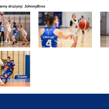
larny drużyny: JohnnyBros