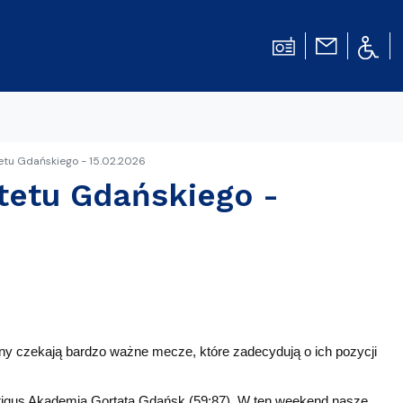
etu Gdańskiego - 15.02.2026
tetu Gdańskiego -
yny czekają bardzo ważne mecze, które zadecydują o ich pozycji
tiqus Akademia Gortata Gdańsk (59:87). W ten weekend nasze