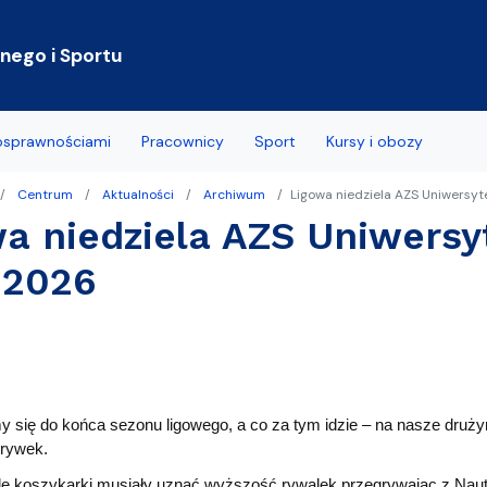
Przejdź do treści
ego i Sportu
nosprawnościami
Pracownicy
Sport
Kursy i obozy
Centrum
Aktualności
Archiwum
Ligowa niedziela AZS Uniwersyt
wane pytania
a niedziela AZS Uniwersy
ramowe
.2026
łcenia
 Centrum Wsparcia
znego
y się do końca sezonu ligowego, a co za tym idzie – na nasze druż
grywek.
dę koszykarki musiały uznać wyższość rywalek przegrywając z Nau