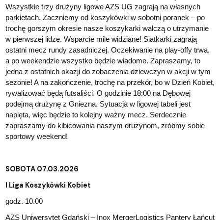
Wszystkie trzy drużyny ligowe AZS UG zagrają na własnych
parkietach. Zaczniemy od koszykówki w sobotni poranek – po
trochę gorszym okresie nasze koszykarki walczą o utrzymanie
w pierwszej lidze. Wsparcie mile widziane! Siatkarki zagrają
ostatni mecz rundy zasadniczej. Oczekiwanie na play-offy trwa,
a po weekendzie wszystko będzie wiadome. Zapraszamy, to
jedna z ostatnich okazji do zobaczenia dziewczyn w akcji w tym
sezonie! A na zakończenie, trochę na przekór, bo w Dzień Kobiet,
rywalizować będą futsaliści. O godzinie 18:00 na Dębowej
podejmą drużynę z Gniezna. Sytuacja w ligowej tabeli jest
napięta, więc będzie to kolejny ważny mecz. Serdecznie
zapraszamy do kibicowania naszym drużynom, zróbmy sobie
sportowy weekend!
SOBOTA 07.03.2026
I Liga Koszykówki Kobiet
godz. 10.00
AZS Uniwersytet Gdański – Inox MergerLogistics Pantery Łańcut