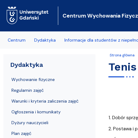
Centrum Wychowania Fizyczn
Centrum
Dydaktyka
Informacje dla studentów z niepeł
Strona główna
Władze
Wychowanie fizyczne
Zajęcia dodatkowe
Pracownicy administracyjni
Akademicki Związek Sportowy
Obozy narciarskie
Historia
Często zada
Tenis
Dydaktyka
Biuro Centrum WFiS
Regulamin zajęć
Sport
Nauczyciele akademiccy
Pomorska Liga Akademicka
Obozy żeglarskie
Treści prog
Wychowanie fizyczne
Sekcje
Warunki i kryteria zaliczenia zajęć
Dydaktyka
Akademickie Mistrzostwa Polski
Kursy tenisa
Jakość kszta
Regulamin zajęć
O nas
Ogłoszenia i komunikaty
Galeria zdjęć
Aktywny Uniwerek
Akademickie
Warunki i kryteria zaliczenia zajęć
Psychologic
Ogłoszenia i komunikaty
Aktualności
Dyżury nauczycieli
Zajęcia żeglarskie dla pracowników UG
1. Dobór sprz
Dyżury nauczycieli
Oferty pracy
Plan zajęć
2. Postawa i p
Plan zajęć