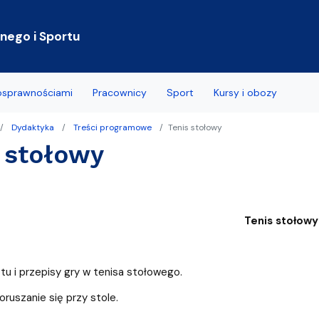
Przejdź do treści
ego i Sportu
nosprawnościami
Pracownicy
Sport
Kursy i obozy
Dydaktyka
Treści programowe
Tenis stołowy
wane pytania
 stołowy
ramowe
łcenia
Tenis stołowy
 Centrum Wsparcia
znego
ętu i przepisy gry w tenisa stołowego.
oruszanie się przy stole.