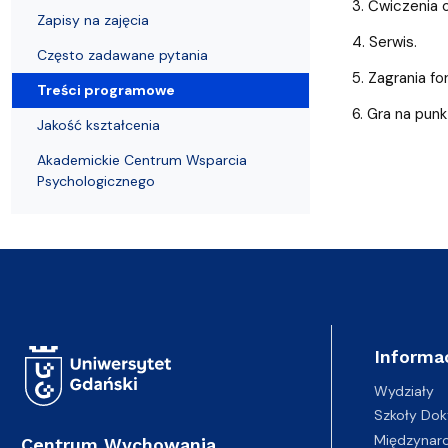
Centrum na mapie
Zapisy na zajęcia
3. Ćwiczenia o
Zapisy na zajęcia
4. Serwis.
Często zadawane pytania
5. Zagrania f
Treści programowe
6. Gra na punk
Jakość kształcenia
Akademickie Centrum Wsparcia
Psychologicznego
Informa
Wydziały
Szkoły Dok
Międzynar
Centrum Wychowania