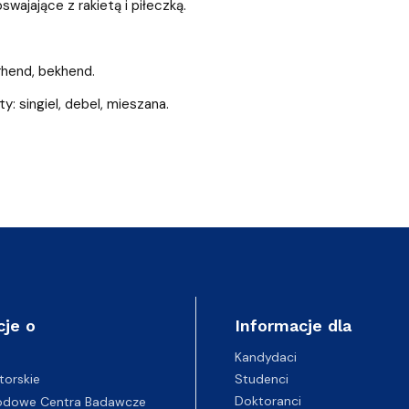
swajające z rakietą i piłeczką.
orhend, bekhend.
ty: singiel, debel, mieszana.
cje o
Informacje dla
Kandydaci
Studenci
torskie
Doktoranci
odowe Centra Badawcze