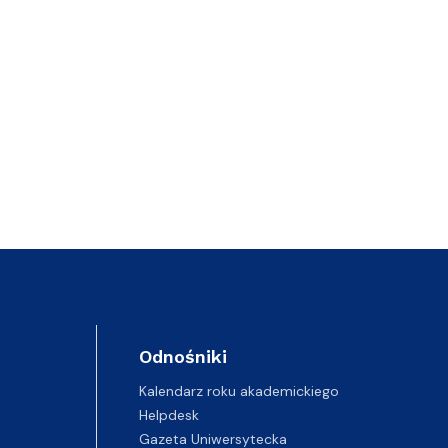
Odnośniki
Kalendarz roku akademickiego
Helpdesk
Gazeta Uniwersytecka