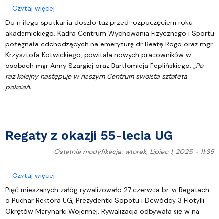
o Spotkanie szkoleniowe pracowników CWFiS
Czytaj więcej
Do miłego spotkania doszło tuż przed rozpoczęciem roku
akademickiego. Kadra Centrum Wychowania Fizycznego i Sportu
pożegnała odchodzących na emeryturę dr Beatę Rogo oraz mgr
Krzysztofa Kotwickiego, powitała nowych pracowników w
osobach mgr Anny Szargiej oraz Bartłomieja Peplińskiego.
„Po
raz kolejny następuje w naszym Centrum swoista sztafeta
pokoleń.
Regaty z okazji 55-lecia UG
Ostatnia modyfikacja: wtorek, Lipiec 1, 2025 - 11:35
o Regaty z okazji 55-lecia UG
Czytaj więcej
Pięć mieszanych załóg rywalizowało 27 czerwca br. w Regatach
o Puchar Rektora UG, Prezydentki Sopotu i Dowódcy 3 Flotylli
Okrętów Marynarki Wojennej. Rywalizacja odbywała się w na