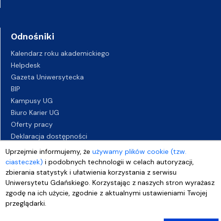
Odnośniki
Kalendarz roku akademickiego
Helpdesk
Gazeta Uniwersytecka
BIP
Kampusy UG
Biuro Karier UG
Oferty pracy
Deklaracja dostępności
Uprzejmie informujemy, że
używamy plików cookie (tzw.
ciasteczek)
i podobnych technologii w celach autoryzacji,
zbierania statystyk i ułatwienia korzystania z serwisu
Uniwersytetu Gdańskiego. Korzystając z naszych stron wyrażasz
zgodę na ich użycie, zgodnie z aktualnymi ustawieniami Twojej
przeglądarki.